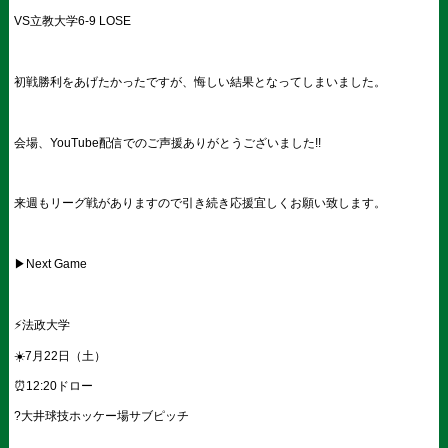
VS
立教大学
6-9 LOSE
初戦勝利をあげたかったですが、悔しい結果となってしまいました。
会場、
YouTube
配信でのご声援ありがとうございました
!!
来週もリーグ戦がありますので引き続き応援宜しくお願い致します。
▶︎
Next Game
⚡️
法政大学
☀️7
月
22
日（土）
⏰12:20
ドロー
?
大井球技ホッケー場サブピッチ