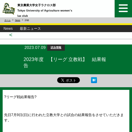
東京農業大学女子ラクロス部
Tokyo University of Agriculture women’s
lax club
ホーム
News
詳細
News 最新ニュース
<
2023.07.09
試合情報
2023年度 【リーグ 立教戦】 結果報
告
?
リーグ戦結果報告
?
先日
7
月
9
日
(
日
)
に行われた立教大学との試合の結果報告をさせていただきま
す。