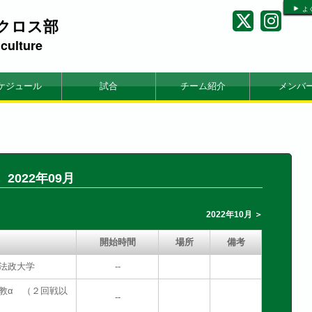
よ
クロス部
iculture
ケジュール
試合
チーム紹介
メンバ
2022年09月
2022年10月 ＞
開始時間
場所
備考
vs法政大学
--
s立教α （２回戦以
--