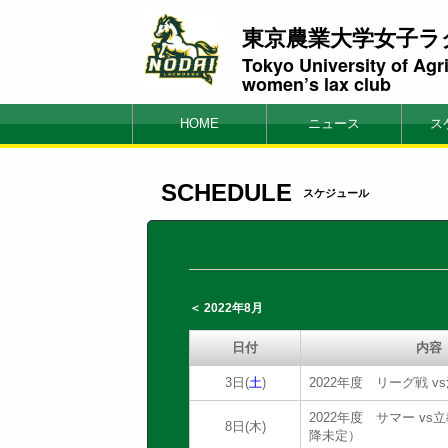
東京農業大学女子ラ
Tokyo University of Agr
women’s lax club
HOME
ニュース
ス
SCHEDULE
スケジュール
＜ 2022年8月
日付
内容
3日(
土
)
2022年度 リーグ戦 
2022年度 サマー v
8日(木)
降未定）